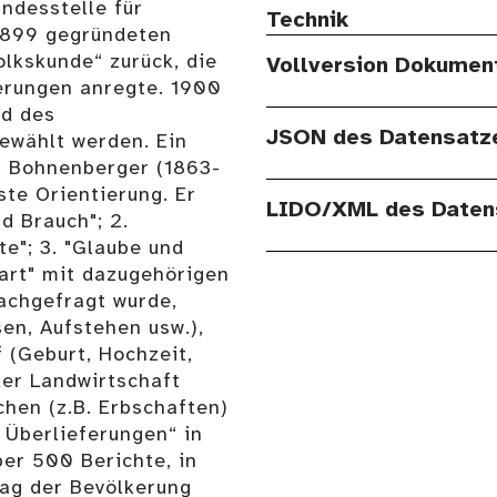
ndesstelle für
Technik
 1899 gegründeten
lkskunde“ zurück, die
Vollversion Dokumen
erungen anregte. 1900
d des
JSON des Datensatz
ewählt werden. Ein
l Bohnenberger (1863-
ste Orientierung. Er
LIDO/XML des Daten
nd Brauch"; 2.
e"; 3. "Glaube und
dart" mit dazugehörigen
nachgefragt wurde,
en, Aufstehen usw.),
 (Geburt, Hochzeit,
der Landwirtschaft
hen (z.B. Erbschaften)
 Überlieferungen“ in
er 500 Berichte, in
tag der Bevölkerung