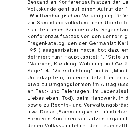
Bestand an Konferenzaufsätzen der La
Volkskunde geht auf einen Aufruf der
„Württembergischen Vereinigung für Vo
zur Sammlung volkstümlicher Überlief
konnte dieses Sammeln als Gegenstan
Konferenzaufsatzes von den Lehrern g
Fragenkatalog, den der Germanist Kar
1951) ausgearbeitet hatte, bot dazu er
definiert fünf Hauptkapitel: 1. "Sitte u
"Nahrung, Kleidung, Wohnung und Gerät
Sage"; 4. "Volksdichtung“ und 5. „Mun
Unterkapiteln, in denen detaillierter 
etwa zu Umgangsformen im Alltag (Ess
an Fest- und Feiertagen, im Lebenslauf
Liebesleben, Tod), beim Handwerk, in 
sowie zu Rechts- und Verwaltungsbräuc
usw. Diese „Sammlung volksthümlicher
Form von Konferenzaufsätzen ergab üb
denen Volksschullehrer den Lebensall