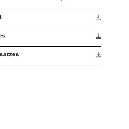
t
es
satzes