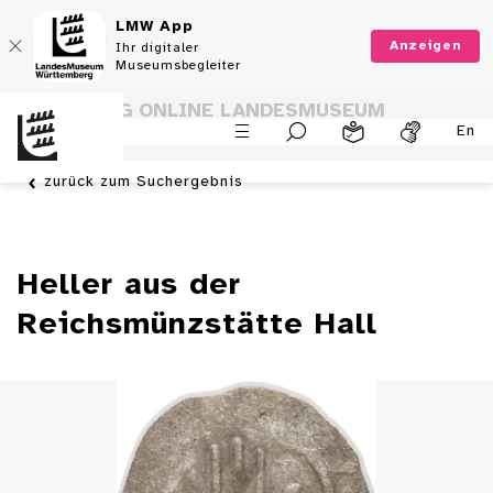
LMW App
Anzeigen
Ihr digitaler
Museumsbegleiter
SAMMLUNG ONLINE LANDESMUSEUM
En
WÜRTTEMBERG
zurück zum Suchergebnis
Heller aus der
Reichsmünzstätte Hall