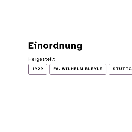
Einordnung
Hergestellt
1929
FA. WILHELM BLEYLE
STUTTG