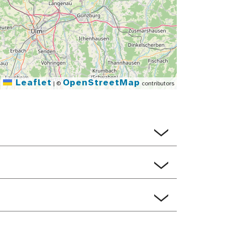
Leaflet
OpenStreetMap
|
©
contributors