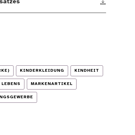
satzes
RKE)
KINDERKLEIDUNG
KINDHEIT
S LEBENS
MARKENARTIKEL
UNGSGEWERBE