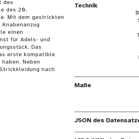
t des
Technik
te des 20.
B
e. Mit dem gestrickten
en Knabenanzug
le einen
nst für Adels- und
ungsstück. Das
as erste kompatible
u haben. Neben
Strickkleidung nach
Maße
JSON des Datensatz