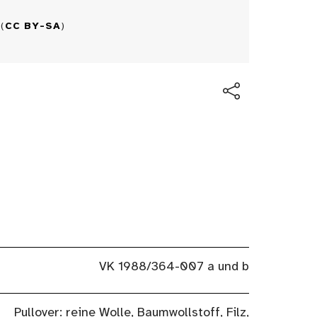
(
CC BY-SA
)
VK 1988/364-007 a und b
Pullover: reine Wolle, Baumwollstoff, Filz,