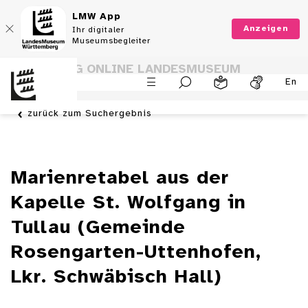
LMW App
Anzeigen
Ihr digitaler
Museumsbegleiter
SAMMLUNG ONLINE LANDESMUSEUM
En
WÜRTTEMBERG
zurück zum Suchergebnis
Marienretabel aus der
Kapelle St. Wolfgang in
Tullau (Gemeinde
Rosengarten-Uttenhofen,
Lkr. Schwäbisch Hall)