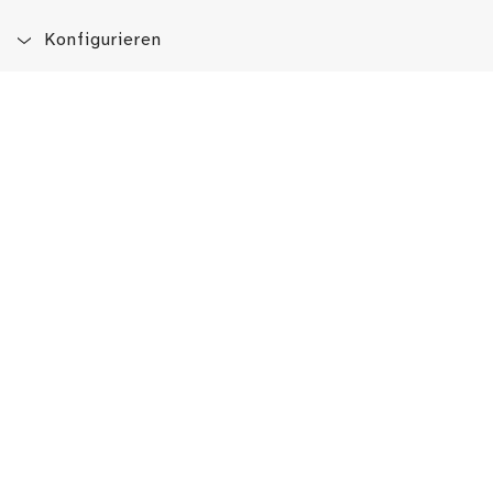
Konfigurieren
Blog
App
Newsletter
Immer auf dem Laufenden sein!
Jetzt Newsletter abonnieren
Erlebe das LMW auch hier