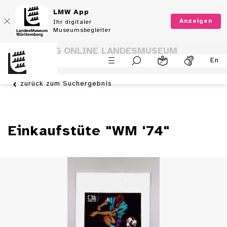
LMW App
Anzeigen
Ihr digitaler
Museumsbegleiter
SAMMLUNG ONLINE LANDESMUSEUM
En
WÜRTTEMBERG
zurück zum Suchergebnis
Einkaufstüte "WM '74"