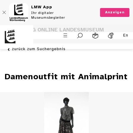
LMW App
Anzeigen
Ihr digitaler
Museumsbegleiter
SAMMLUNG ONLINE LANDESMUSEUM
En
WÜRTTEMBERG
zurück zum Suchergebnis
Damenoutfit mit Animalprint