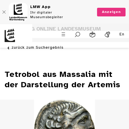
LMW App
Anzeigen
Ihr digitaler
Museumsbegleiter
SAMMLUNG ONLINE LANDESMUSEUM
En
WÜRTTEMBERG
zurück zum Suchergebnis
Tetrobol aus Massalia mit
der Darstellung der Artemis