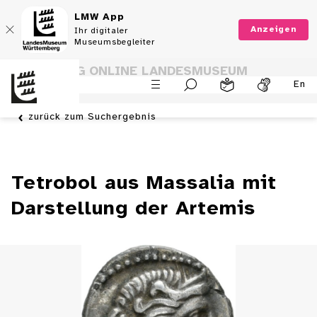
LMW App
Anzeigen
Ihr digitaler
Museumsbegleiter
SAMMLUNG ONLINE LANDESMUSEUM
En
WÜRTTEMBERG
zurück zum Suchergebnis
Tetrobol aus Massalia mit
Darstellung der Artemis