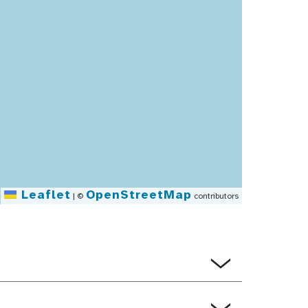
Leaflet
OpenStreetMap
|
©
contributors