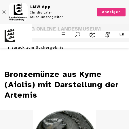
LMW App
Anzeigen
Ihr digitaler
Museumsbegleiter
SAMMLUNG ONLINE LANDESMUSEUM
En
WÜRTTEMBERG
zurück zum Suchergebnis
Bronzemünze aus Kyme
(Aiolis) mit Darstellung der
Artemis