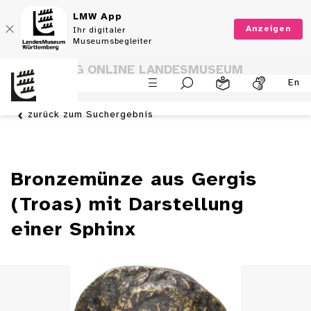
LMW App
Anzeigen
Ihr digitaler
Museumsbegleiter
SAMMLUNG ONLINE LANDESMUSEUM
En
WÜRTTEMBERG
zurück zum Suchergebnis
Bronzemünze aus Gergis
(Troas) mit Darstellung
einer Sphinx