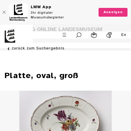
LMW App
Anzeigen
Ihr digitaler
Museumsbegleiter
SAMMLUNG ONLINE LANDESMUSEUM
En
WÜRTTEMBERG
zurück zum Suchergebnis
Platte, oval, groß