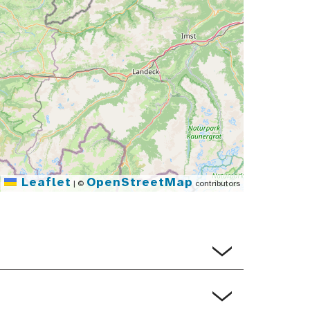
Leaflet
OpenStreetMap
|
©
contributors