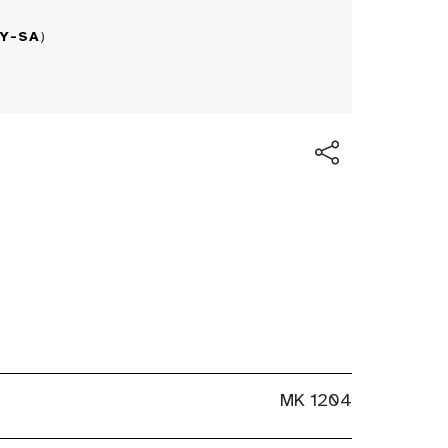
BY-SA
)
MK 1204