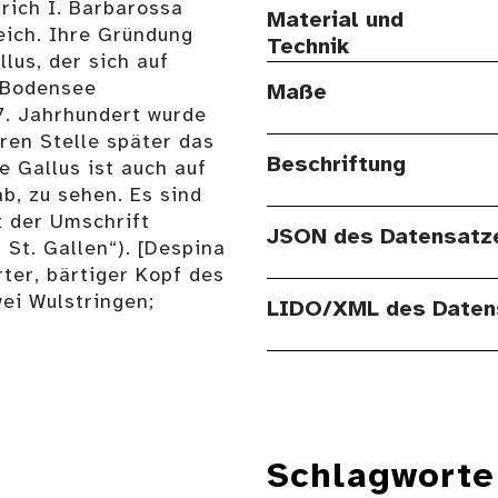
rich I. Barbarossa
Material und
eich. Ihre Gründung
Technik
lus, der sich auf
 Bodensee
Maße
7. Jahrhundert wurde
eren Stelle später das
Beschriftung
e Gallus ist auch auf
b, zu sehen. Es sind
t der Umschrift
JSON des Datensatz
St. Gallen“). [Despina
rter, bärtiger Kopf des
wei Wulstringen;
LIDO/XML des Daten
Schlagworte