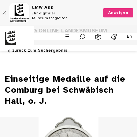
LMW App
Anzeigen
Ihr digitaler
Museumsbegleiter
SAMMLUNG ONLINE LANDESMUSEUM
En
WÜRTTEMBERG
zurück zum Suchergebnis
Einseitige Medaille auf die
Comburg bei Schwäbisch
Hall, o. J.