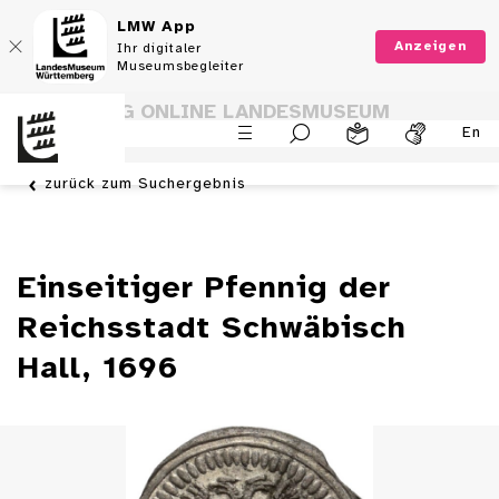
LMW App
Anzeigen
Ihr digitaler
Museumsbegleiter
SAMMLUNG ONLINE LANDESMUSEUM
En
WÜRTTEMBERG
zurück zum Suchergebnis
Einseitiger Pfennig der
Reichsstadt Schwäbisch
Hall, 1696