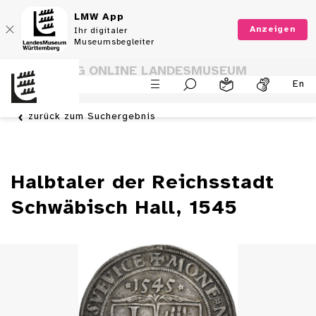
LMW App
Anzeigen
Ihr digitaler
Museumsbegleiter
SAMMLUNG ONLINE LANDESMUSEUM
En
WÜRTTEMBERG
zurück zum Suchergebnis
Halbtaler der Reichsstadt
Schwäbisch Hall, 1545