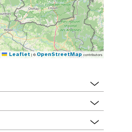
Leaflet
OpenStreetMap
|
©
contributors