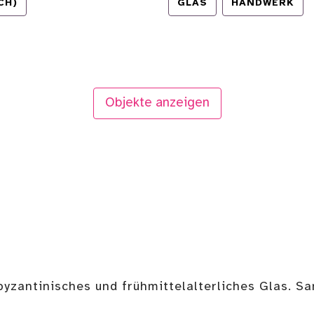
CH)
GLAS
HANDWERK
Objekte anzeigen
byzantinisches und frühmittelalterliches Glas. S