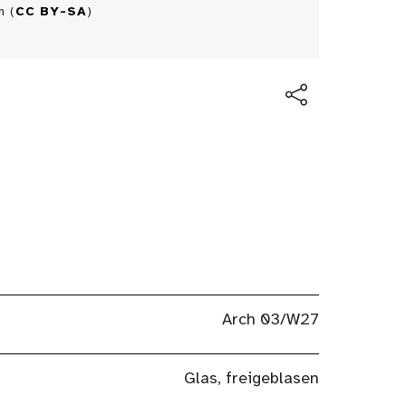
h (
CC BY-SA
)
Arch 03/W27
Glas, freigeblasen