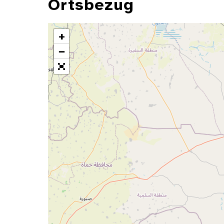
Ortsbezug
+
−