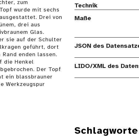
chter, zum
Technik
 Topf wurde mit sechs
ausgestattet. Drei von
Maße
ünem, drei aus
livbraunem Glas.
r sie auf der Schulter
JSON des Datensatz
lkragen geführt, dort
m Rand enden lassen.
f die Henkel
LIDO/XML des Daten
abgebrochen. Der Topf
ht ein blassbrauner
tze Werkzeugspur
Schlagworte