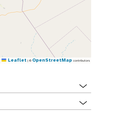
Leaflet
OpenStreetMap
|
©
contributors