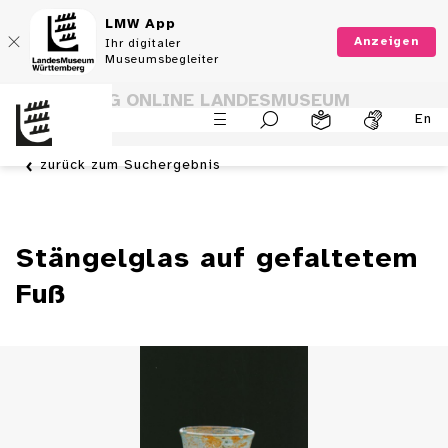
LMW App
Anzeigen
Ihr digitaler
Museumsbegleiter
SAMMLUNG ONLINE LANDESMUSEUM
En
WÜRTTEMBERG
zurück zum Suchergebnis
Stängelglas auf gefaltetem
Fuß