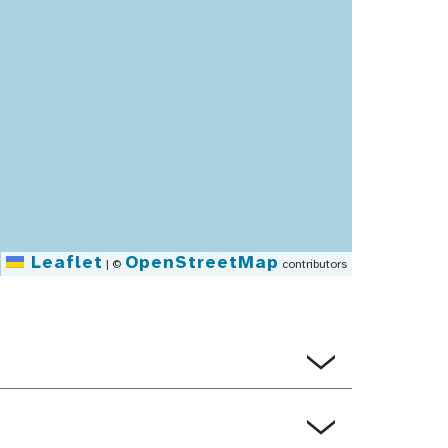
Leaflet
OpenStreetMap
|
©
contributors