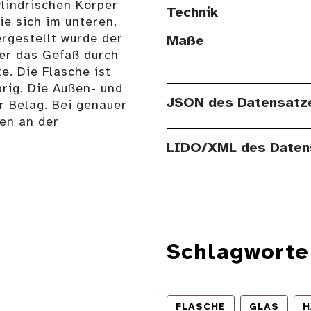
lindrischen Körper
Technik
ie sich im unteren,
ergestellt wurde der
Maße
er das Gefäß durch
e. Die Flasche ist
brig. Die Außen- und
JSON des Datensatz
r Belag. Bei genauer
en an der
LIDO/XML des Daten
Schlagworte
FLASCHE
GLAS
H