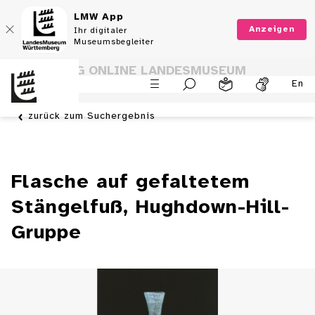
LMW App
Anzeigen
Ihr digitaler
Museumsbegleiter
SAMMLUNG ONLINE LANDESMUSEUM
En
WÜRTTEMBERG
zurück zum Suchergebnis
Flasche auf gefaltetem
Stängelfuß, Hughdown-Hill-
Gruppe