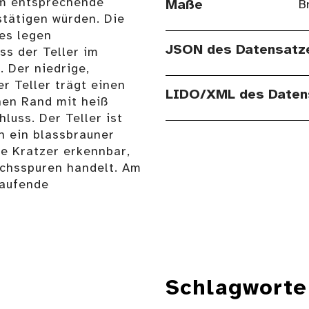
em entsprechende
Maße
B
stätigen würden. Die
es legen
JSON des Datensatz
s der Teller im
 Der niedrige,
r Teller trägt einen
LIDO/XML des Daten
nen Rand mit heiß
uss. Der Teller ist
h ein blassbrauner
he Kratzer erkennbar,
uchsspuren handelt. Am
laufende
Schlagworte