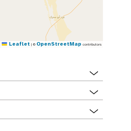
Leaflet
OpenStreetMap
|
©
contributors