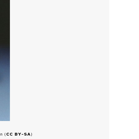
n (
CC BY-SA
)