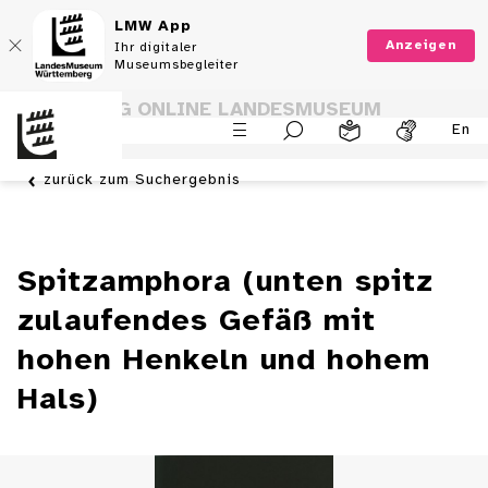
LMW App
Anzeigen
Ihr digitaler
Museumsbegleiter
SAMMLUNG ONLINE LANDESMUSEUM
En
WÜRTTEMBERG
zurück zum Suchergebnis
Spitzamphora (unten spitz
zulaufendes Gefäß mit
hohen Henkeln und hohem
Hals)