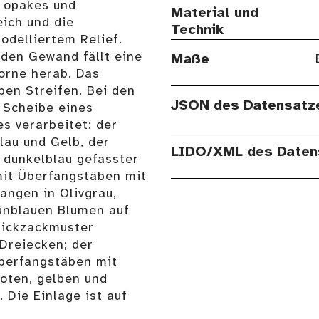
 opakes und
Material und
ich und die
Technik
odelliertem Relief.
den Gewand fällt eine
Maße
orne herab. Das
en Streifen. Bei den
JSON des Datensatz
 Scheibe eines
s verarbeitet: der
lau und Gelb, der
LIDO/XML des Daten
 dunkelblau gefasster
 mit Überfangstäben mit
fangen in Olivgrau,
rünblauen Blumen auf
Zickzackmuster
Dreiecken; der
Überfangstäben mit
roten, gelben und
Die Einlage ist auf