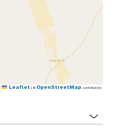
Leaflet
OpenStreetMap
|
©
contributors