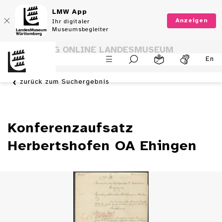
LMW App
Anzeigen
Ihr digitaler
Museumsbegleiter
SAMMLUNG ONLINE LANDESMUSEUM
En
WÜRTTEMBERG
zurück zum Suchergebnis
Konferenzaufsatz
Herbertshofen OA Ehingen