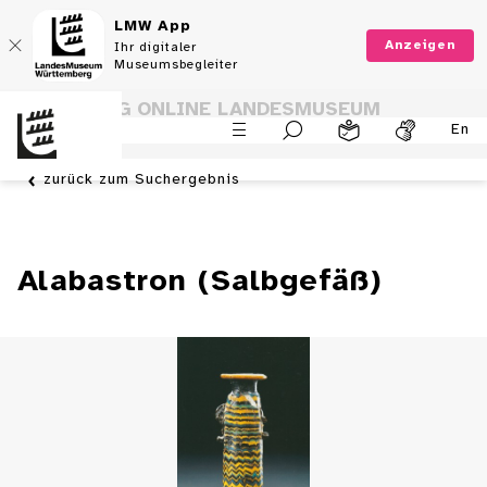
LMW App
Anzeigen
Ihr digitaler
Museumsbegleiter
SAMMLUNG ONLINE LANDESMUSEUM
En
WÜRTTEMBERG
zurück zum Suchergebnis
Alabastron (Salbgefäß)