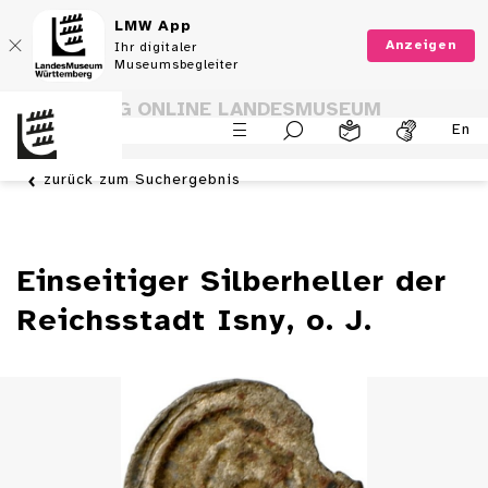
LMW App
Anzeigen
Ihr digitaler
Museumsbegleiter
SAMMLUNG ONLINE LANDESMUSEUM
En
WÜRTTEMBERG
zurück zum Suchergebnis
Einseitiger Silberheller der
Reichsstadt Isny, o. J.