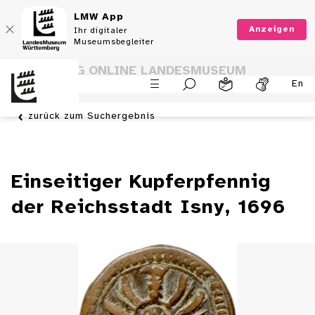
LMW App
Anzeigen
Ihr digitaler
Museumsbegleiter
SAMMLUNG ONLINE LANDESMUSEUM
En
WÜRTTEMBERG
zurück zum Suchergebnis
Einseitiger Kupferpfennig
der Reichsstadt Isny, 1696