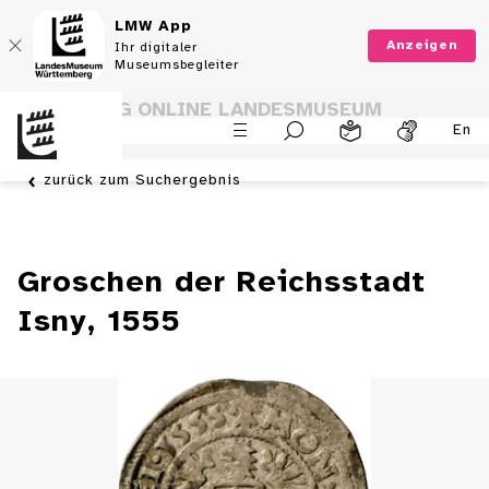
LMW App
Anzeigen
Ihr digitaler
Museumsbegleiter
SAMMLUNG ONLINE LANDESMUSEUM
En
WÜRTTEMBERG
zurück zum Suchergebnis
Groschen der Reichsstadt
Isny, 1555