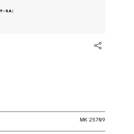
BY-SA
)
MK 25709