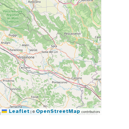
Leaflet
OpenStreetMap
|
©
contributors