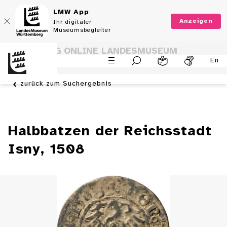
LMW App
Anzeigen
Ihr digitaler
Museumsbegleiter
SAMMLUNG ONLINE LANDESMUSEUM
En
WÜRTTEMBERG
zurück zum Suchergebnis
Halbbatzen der Reichsstadt
Isny, 1508