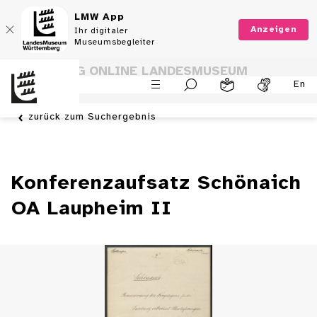
LMW App
Anzeigen
Ihr digitaler
Museumsbegleiter
SAMMLUNG ONLINE LANDESMUSEUM
En
WÜRTTEMBERG
zurück zum Suchergebnis
Konferenzaufsatz Schönaich
OA Laupheim II