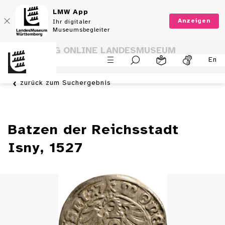
LMW App
Anzeigen
Ihr digitaler
Museumsbegleiter
SAMMLUNG ONLINE LANDESMUSEUM
En
WÜRTTEMBERG
zurück zum Suchergebnis
Batzen der Reichsstadt
Isny, 1527