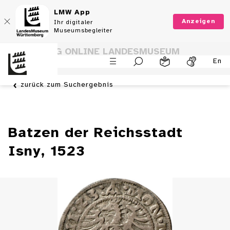
LMW App
Anzeigen
Ihr digitaler
Museumsbegleiter
SAMMLUNG ONLINE LANDESMUSEUM
En
WÜRTTEMBERG
zurück zum Suchergebnis
Batzen der Reichsstadt
Isny, 1523