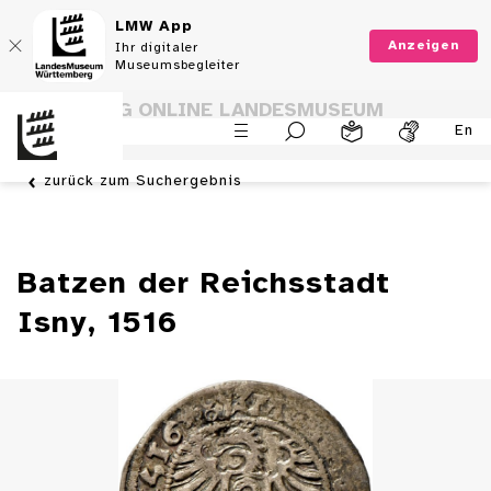
LMW App
Anzeigen
Ihr digitaler
Museumsbegleiter
SAMMLUNG ONLINE LANDESMUSEUM
En
WÜRTTEMBERG
zurück zum Suchergebnis
Batzen der Reichsstadt
Isny, 1516