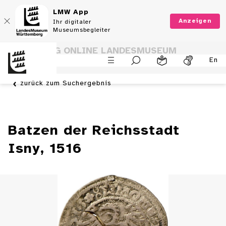
LMW App
Anzeigen
Ihr digitaler
Museumsbegleiter
SAMMLUNG ONLINE LANDESMUSEUM
En
WÜRTTEMBERG
zurück zum Suchergebnis
Batzen der Reichsstadt
Isny, 1516