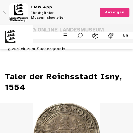
LMW App
Anzeigen
Ihr digitaler
Museumsbegleiter
SAMMLUNG ONLINE LANDESMUSEUM
En
WÜRTTEMBERG
zurück zum Suchergebnis
Taler der Reichsstadt Isny,
1554