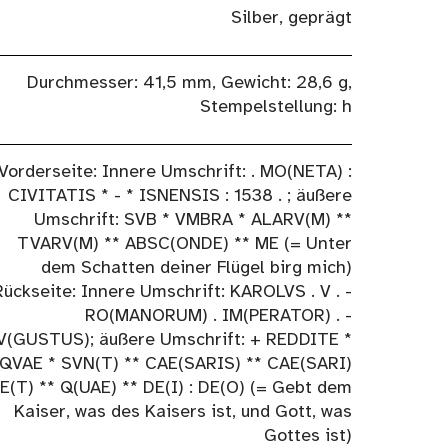
Silber, geprägt
Durchmesser: 41,5 mm, Gewicht: 28,6 g,
Stempelstellung: h
Vorderseite: Innere Umschrift: . MO(NETA) :
CIVITATIS * - * ISNENSIS : 1538 . ; äußere
Umschrift: SVB * VMBRA * ALARV(M) **
TVARV(M) ** ABSC(ONDE) ** ME (= Unter
dem Schatten deiner Flügel birg mich)
Rückseite: Innere Umschrift: KAROLVS . V . -
RO(MANORUM) . IM(PERATOR) . -
V(GUSTUS); äußere Umschrift: + REDDITE *
QVAE * SVN(T) ** CAE(SARIS) ** CAE(SARI)
 E(T) ** Q(UAE) ** DE(I) : DE(O) (= Gebt dem
Kaiser, was des Kaisers ist, und Gott, was
Gottes ist)