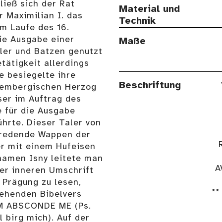
ließ sich der Rat
Material und
r Maximilian I. das
Technik
im Laufe des 16.
ie Ausgabe einer
Maße
ler und Batzen genutzt
tätigkeit allerdings
e besiegelte ihre
Beschriftung
tembergischen Herzog
ser im Auftrag des
 für die Ausgabe
hrte. Dieser Taler von
s redende Wappen der
er mit einem Hufeisen
tnamen Isny leitete man
A
der inneren Umschrift
 Prägung zu lesen,
**
lehenden Bibelvers
M ABSCONDE ME (Ps.
 birg mich). Auf der