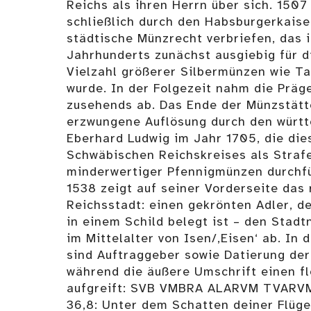
Reichs als ihren Herrn über sich. 1507 
schließlich durch den Habsburgerkaise
städtische Münzrecht verbriefen, das 
Jahrhunderts zunächst ausgiebig für d
Vielzahl größerer Silbermünzen wie Ta
wurde. In der Folgezeit nahm die Präge
zusehends ab. Das Ende der Münzstätt
erzwungene Auflösung durch den würt
Eberhard Ludwig im Jahr 1705, die die
Schwäbischen Reichskreises als Strafe
minderwertiger Pfennigmünzen durchfü
1538 zeigt auf seiner Vorderseite da
Reichsstadt: einen gekrönten Adler, d
in einem Schild belegt ist – den Stad
im Mittelalter von Isen/‚Eisen‘ ab. In 
sind Auftraggeber sowie Datierung der
während die äußere Umschrift einen f
aufgreift: SVB VMBRA ALARVM TVARV
36,8: Unter dem Schatten deiner Flügel