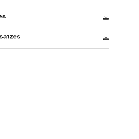
es
satzes