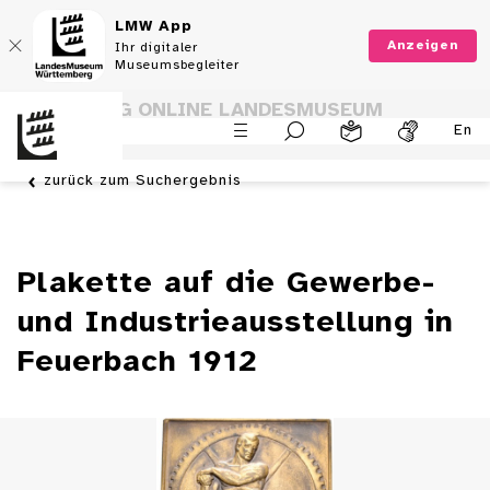
LMW App
Anzeigen
Ihr digitaler
Museumsbegleiter
SAMMLUNG ONLINE LANDESMUSEUM
En
WÜRTTEMBERG
zurück zum Suchergebnis
Plakette auf die Gewerbe-
und Industrieausstellung in
Feuerbach 1912