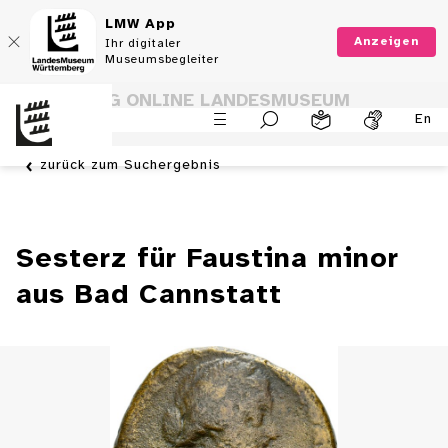
LMW App
Anzeigen
Ihr digitaler
Museumsbegleiter
SAMMLUNG ONLINE LANDESMUSEUM
En
WÜRTTEMBERG
zurück zum Suchergebnis
Sesterz für Faustina minor
aus Bad Cannstatt