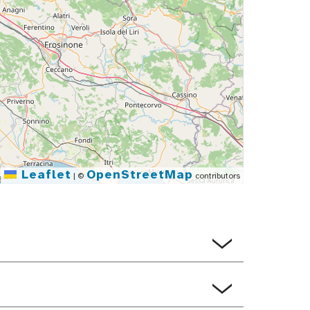
Leaflet
OpenStreetMap
|
©
contributors