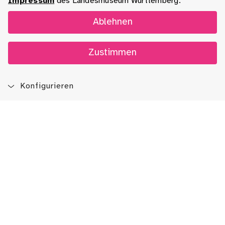
Impressum
des Landesmuseum Württemberg.
Ablehnen
Zustimmen
Konfigurieren
Blog
App
Newsletter
Immer auf dem Laufenden sein!