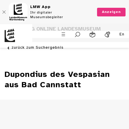
LMW App
Anzeigen
Ihr digitaler
Museumsbegleiter
SAMMLUNG ONLINE LANDESMUSEUM
En
WÜRTTEMBERG
zurück zum Suchergebnis
Dupondius des Vespasian
aus Bad Cannstatt