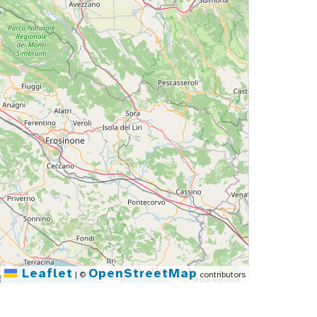
Leaflet
OpenStreetMap
|
©
contributors