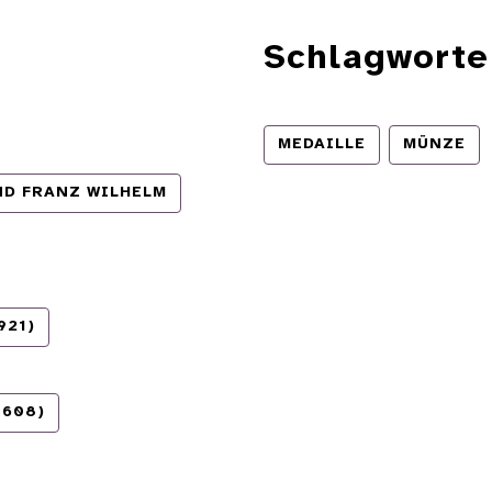
Schlagworte
MEDAILLE
MÜNZE
ND FRANZ WILHELM
921)
1608)