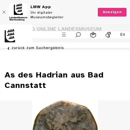
LMW App
Anzeigen
Ihr digitaler
Museumsbegleiter
SAMMLUNG ONLINE LANDESMUSEUM
En
WÜRTTEMBERG
zurück zum Suchergebnis
As des Hadrian aus Bad
Cannstatt