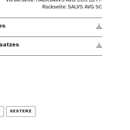
Vorderseite: HADRIANVS AVG COS III PP
Rückseite: SALVS AVG SC
es
satzes
SESTERZ