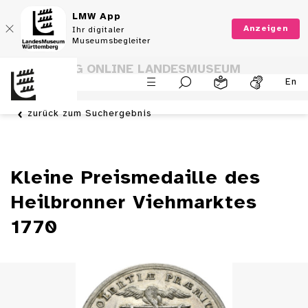
LMW App
Anzeigen
Ihr digitaler
Museumsbegleiter
SAMMLUNG ONLINE LANDESMUSEUM
En
WÜRTTEMBERG
zurück zum Suchergebnis
Kleine Preismedaille des
Heilbronner Viehmarktes
1770