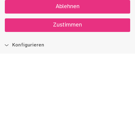
Ablehnen
Zustimmen
Konfigurieren
Blog
App
Newsletter
Immer auf dem Laufenden sein!
Jetzt Newsletter abonnieren