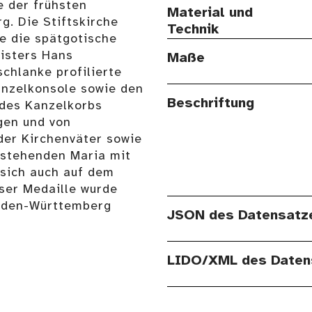
e der frühsten
Material und
g. Die Stiftskirche
Technik
ie die spätgotische
isters Hans
Maße
chlanke profilierte
anzelkonsole sowie den
Beschriftung
 des Kanzelkorbs
gen und von
der Kirchenväter sowie
 stehenden Maria mit
 sich auch auf dem
eser Medaille wurde
aden-Württemberg
JSON des Datensatz
LIDO/XML des Daten