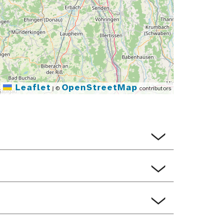
Leaflet
OpenStreetMap
|
©
contributors