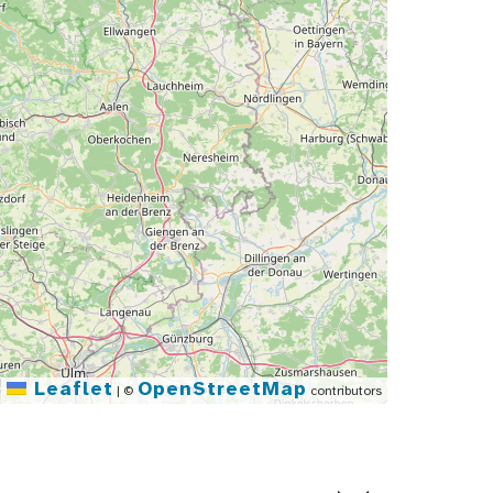
Leaflet
OpenStreetMap
|
©
contributors