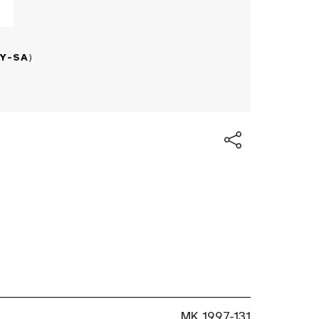
BY-SA
)
MK 1997-131